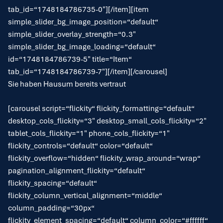
tab_id=“1748184786735-0″][/item][item
simple_slider_bg_image_position=“default“
simple_slider_overlay_strength=“0.3″
simple_slider_bg_image_loading=“default“
id=“1748184786739-5″ title=“Item“
tab_id=“1748184786739-7″][/item][/carousel]
Sie haben Hausum bereits vertraut
[carousel script=“flickity“ flickity_formatting=“default“
desktop_cols_flickity=“3″ desktop_small_cols_flickity=“2″
tablet_cols_flickity=“1″ phone_cols_flickity=“1″
flickity_controls=“default“ color=“default“
flickity_overflow=“hidden“ flickity_wrap_around=“wrap“
pagination_alignment_flickity=“default“
flickity_spacing=“default“
flickity_column_vertical_alignment=“middle“
column_padding=“30px“
flickity_element_spacing=“default“ column_color=“#ffffff“