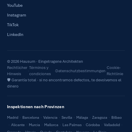
YouTube
Instagram
TikTok
LinkedIn
© 2026 Hausum · Eingetragene Architekten
Rechtlicher
Términos y
Cookie-
·
·
Datenschutzbestimmungen
·
Hinweis
condiciones
Richtlinie
🛡 Garantía total · si no encontramos defectos, te devolvemos el
dinero
Inspektionen nach Provinzen
Madrid
·
Barcelona
·
Valencia
·
Sevilla
·
Málaga
·
Zaragoza
·
Bilbao
·
Alicante
·
Murcia
·
Mallorca
·
Las Palmas
·
Córdoba
·
Valladolid
·