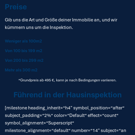
Preise
Gib uns die Art und Größe deiner Immobilie an, und wir
kümmern uns um die Inspektion.
Weniger als 100m2
Von 100 bis 199 m2
Von 200 bis 299 m2
Mehr als 300 m2
*Grundpreis ab 495 €, kann je nach Bedingungen variieren.
Führend in der Hausinspektion
[milestone heading_inherit=“h4″ symbol_position=“after“
subject_padding=“2%“ color=“Default“ effect=“count“
symbol_alignment=“Superscript“
milestone_alignment=“default“ number=“14″ subject=“an