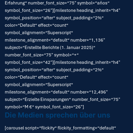
Erfahrung“ number_font_size=“75″ symbol=“años“
symbol_font_size=“26″][milestone heading_inherit=“h4″
symbol_position=“after“ subject_padding=“2%“
color=“Default“ effect=“count“
symbol_alignment=“Superscript“
milestone_alignment=“default“ number=“1,136″
subject=“Erstellte Berichte (1. Januar 2025)“
number_font_size=“75″ symbol=“+“
symbol_font_size=“42″][milestone heading_inherit=“h4″
symbol_position=“after“ subject_padding=“2%“
color=“Default“ effect=“count“
symbol_alignment=“Superscript“
milestone_alignment=“default“ number=“12,496″
subject=“Erzielte Einsparungen“ number_font_size=“75″
symbol=“M €“ symbol_font_size=“26″]
Die Medien sprechen über uns
[carousel script=“flickity“ flickity_formatting=“default“