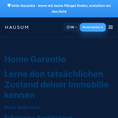
🛡 Volle Garantie · wenn wir keine Mängel finden, erstatten wir
das Geld
DE
Reservieren
Home Garantie
Lerne den tatsächlichen
Zustand deiner Immobilie
kennen
Home Inspectors
Erfahrene Architekten