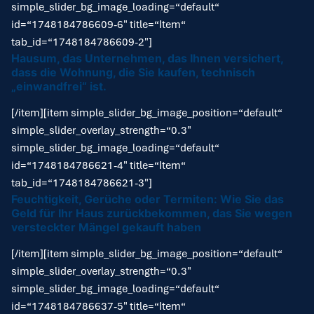
simple_slider_bg_image_loading=“default“
id=“1748184786609-6″ title=“Item“
tab_id=“1748184786609-2″]
Hausum, das Unternehmen, das Ihnen versichert,
dass die Wohnung, die Sie kaufen, technisch
„einwandfrei“ ist.
[/item][item simple_slider_bg_image_position=“default“
simple_slider_overlay_strength=“0.3″
simple_slider_bg_image_loading=“default“
id=“1748184786621-4″ title=“Item“
tab_id=“1748184786621-3″]
Feuchtigkeit, Gerüche oder Termiten: Wie Sie das
Geld für Ihr Haus zurückbekommen, das Sie wegen
versteckter Mängel gekauft haben
[/item][item simple_slider_bg_image_position=“default“
simple_slider_overlay_strength=“0.3″
simple_slider_bg_image_loading=“default“
id=“1748184786637-5″ title=“Item“