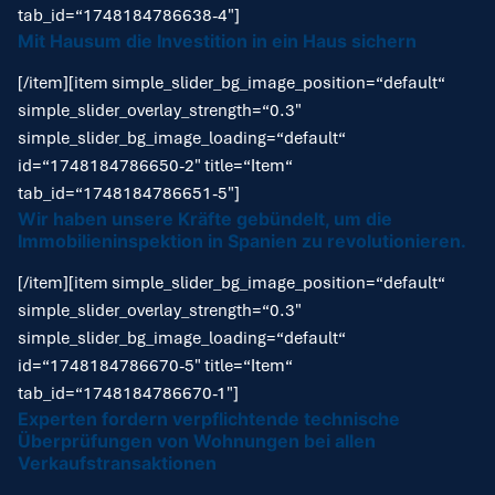
tab_id=“1748184786638-4″]
Mit Hausum die Investition in ein Haus sichern
[/item][item simple_slider_bg_image_position=“default“
simple_slider_overlay_strength=“0.3″
simple_slider_bg_image_loading=“default“
id=“1748184786650-2″ title=“Item“
tab_id=“1748184786651-5″]
Wir haben unsere Kräfte gebündelt, um die
Immobilieninspektion in Spanien zu revolutionieren.
[/item][item simple_slider_bg_image_position=“default“
simple_slider_overlay_strength=“0.3″
simple_slider_bg_image_loading=“default“
id=“1748184786670-5″ title=“Item“
tab_id=“1748184786670-1″]
Experten fordern verpflichtende technische
Überprüfungen von Wohnungen bei allen
Verkaufstransaktionen