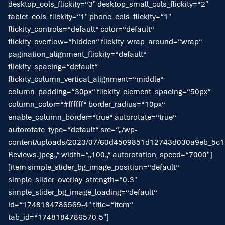
desktop_cols_flickity=“3″ desktop_small_cols_flickity=“2″
tablet_cols_flickity=“1″ phone_cols_flickity=“1″
flickity_controls=“default“ color=“default“
flickity_overflow=“hidden“ flickity_wrap_around=“wrap“
pagination_alignment_flickity=“default“
flickity_spacing=“default“
flickity_column_vertical_alignment=“middle“
column_padding=“30px“ flickity_element_spacing=“50px“
column_color=“#ffffff“ border_radius=“10px“
enable_column_border=“true“ autorotate=“true“
autorotate_type=“default“ src=“„/wp-
content/uploads/2023/07/60d4509851d12743d030a9eb_5c
Reviews.jpeg„“ width=“„100„“ autorotation_speed=“7000″]
[item simple_slider_bg_image_position=“default“
simple_slider_overlay_strength=“0.3″
simple_slider_bg_image_loading=“default“
id=“1748184786569-4″ title=“Item“
tab_id=“1748184786570-5″]