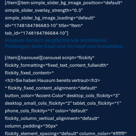
[/item][item simple_slider_bg_image_position=“default“
simple_slider_overlay_strength=“0.3″
simple_slider_bg_image_loading=“default“
id=“1748184786683-10″ title=“Item“
tab_id=“1748184786684-10″]
Hausum fordert verpflichtende technische
Prüfungen beim Kauf und Verkauf von Immobilien
[/item][/carousel][carousel script=“flickity“
flickity_formatting=“fixed_text_content_fullwidth“
flickity_fixed_content=“
<h3>Sie haben Hausum bereits vertraut</h3>
“ flickity_fixed_content_alignment=“default“
button_color=“Accent-Color“ desktop_cols_flickity=“3″
desktop_small_cols_flickity=“2″ tablet_cols_flickity=“1″
phone_cols_flickity=“1″ color=“default“
flickity_column_vertical_alignment=“default“
column_padding=“30px“
flickity_element_spacing=“default“ column_color=“#ffffff“