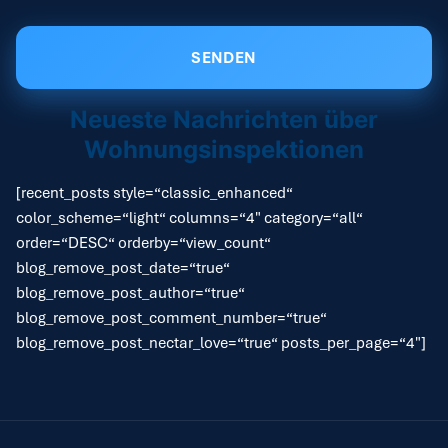
Neueste Nachrichten über
Wohnungsinspektionen
[recent_posts style=“classic_enhanced“
color_scheme=“light“ columns=“4″ category=“all“
order=“DESC“ orderby=“view_count“
blog_remove_post_date=“true“
blog_remove_post_author=“true“
blog_remove_post_comment_number=“true“
blog_remove_post_nectar_love=“true“ posts_per_page=“4″]