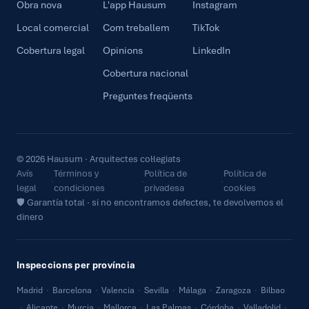
Obra nova
L'app Hausum
Instagram
Local comercial
Com treballem
TikTok
Cobertura legal
Opinions
LinkedIn
Cobertura nacional
Preguntes freqüents
© 2026 Hausum · Arquitectes col·legiats
Avís
Términos y
Política de
Política de
·
·
·
legal
condiciones
privadesa
cookies
🛡 Garantía total · si no encontramos defectes, te devolvemos el
dinero
Inspeccions per província
Madrid
·
Barcelona
·
Valencia
·
Sevilla
·
Málaga
·
Zaragoza
·
Bilbao
·
Alicante
·
Murcia
·
Mallorca
·
Las Palmas
·
Córdoba
·
Valladolid
·