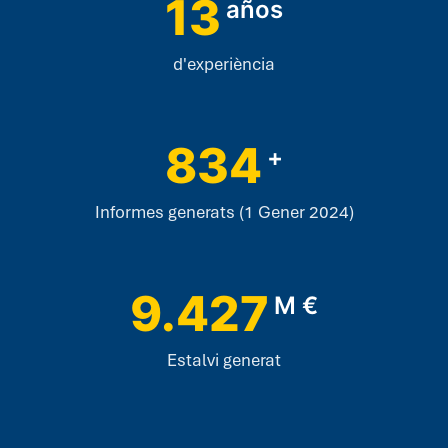
13
años
d'experiència
834
+
Informes generats (1 Gener 2024)
9.427
M €
Estalvi generat