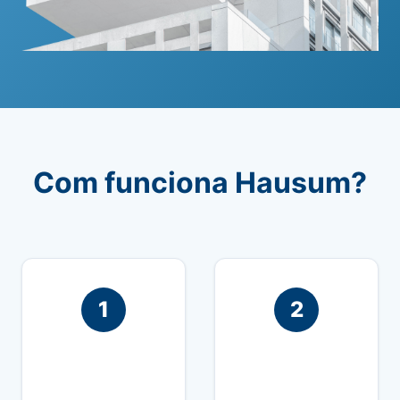
Com funciona Hausum?
1
2
Sol·licita una
Coordinem la visita
inspecció trucant-
del nostre