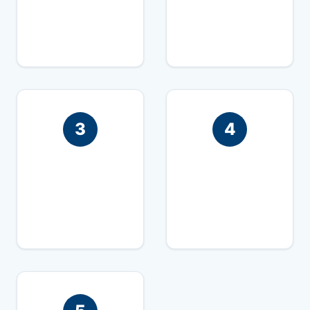
nos o a través del
arquitecte a la
formulari
propietat
3
4
Realitzem la
En 24 hores et
inspecció
lliurem l'informe
detallat