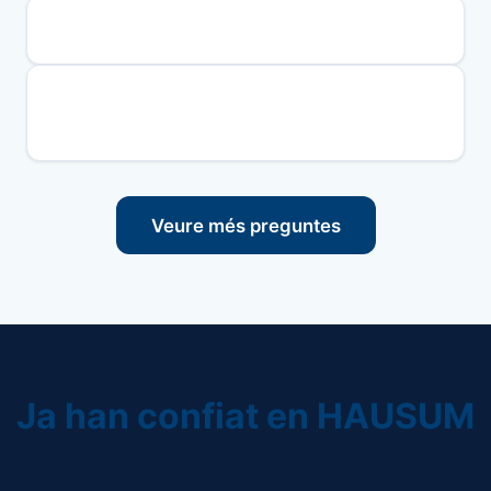
Què és un informe dinspecció de limmoble?
Què revisa Hausum en una inspecció tècnica de la
teva llar a Murcia?
Veure més preguntes
Ja han confiat en HAUSUM