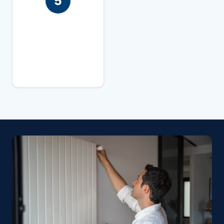
5
T'assessorem per
prendre la millor
decisió