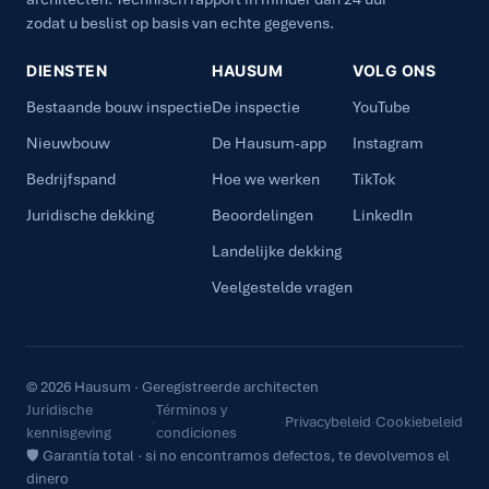
zodat u beslist op basis van echte gegevens.
DIENSTEN
HAUSUM
VOLG ONS
Bestaande bouw inspectie
De inspectie
YouTube
Nieuwbouw
De Hausum-app
Instagram
Bedrijfspand
Hoe we werken
TikTok
Juridische dekking
Beoordelingen
LinkedIn
Landelijke dekking
Veelgestelde vragen
© 2026 Hausum · Geregistreerde architecten
Juridische
Términos y
·
·
Privacybeleid
·
Cookiebeleid
kennisgeving
condiciones
🛡 Garantía total · si no encontramos defectos, te devolvemos el
dinero