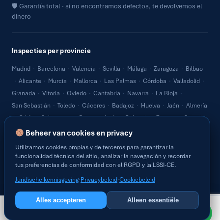
🛡 Garantía total · si no encontramos defectos, te devolvemos el
dinero
Inspecties per provincie
Madrid
·
Barcelona
·
Valencia
·
Sevilla
·
Málaga
·
Zaragoza
·
Bilbao
·
Alicante
·
Murcia
·
Mallorca
·
Las Palmas
·
Córdoba
·
Valladolid
·
Granada
·
Vitoria
·
Oviedo
·
Cantabria
·
Navarra
·
La Rioja
·
San Sebastián
·
Toledo
·
Cáceres
·
Badajoz
·
Huelva
·
Jaén
·
Almería
·
Cádiz
·
Salamanca
·
Burgos
·
León
·
Palencia
·
Zamora
·
Segovia
·
Ávila
·
Soria
·
Guadalajara
·
Cuenca
·
Albacete
·
Ciudad Real
·
Beheer van cookies en privacy
Lugo
·
Ourense
·
Pontevedra
·
A Coruña
·
Teruel
·
Huesca
·
Lleida
·
Utilizamos cookies propias y de terceros para garantizar la
Tarragona
·
Girona
·
Castellón
·
Tenerife
·
Ibiza
·
Menorca
·
Ceuta
·
funcionalidad técnica del sitio, analizar la navegación y recordar
tus preferencias de conformidad con el RGPD y la LSSI-CE.
Melilla
Juridische kennisgeving
·
Privacybeleid
·
Cookiebeleid
Alles accepteren
Alleen essentiële
Plan een bezoek