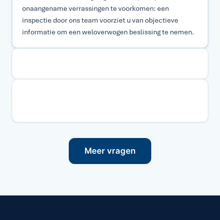
onaangename verrassingen te voorkomen: een
inspectie door ons team voorziet u van objectieve
informatie om een weloverwogen beslissing te nemen.
Wat is een bouwinspectierapport?
Wat controleert Hausum bij een bouwtechnische
keuring van uw woning in Navarra?
Meer vragen