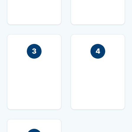
formulier
woning
3
4
We voeren de
We leveren het
inspectie uit
gedetailleerde
rapport binnen 24
uur