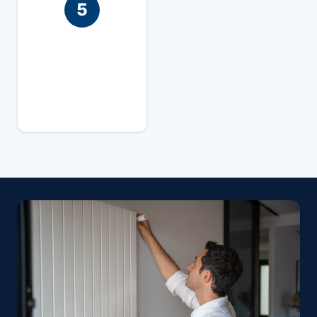
5
We adviseren u om
de beste beslissing
te nemen