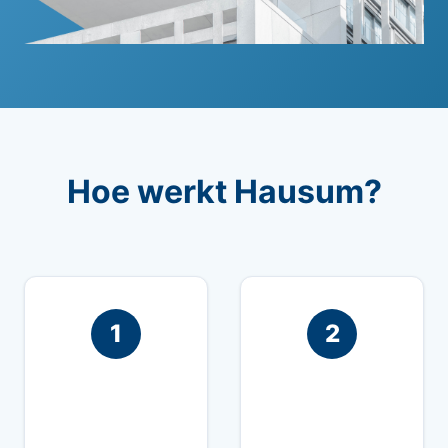
Hoe werkt Hausum?
1
2
Vraag een inspectie
We coördineren het
aan door ons te
bezoek van onze
bellen of via het
architect aan de