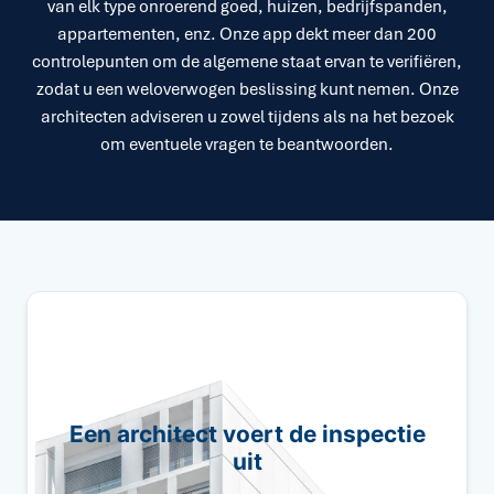
van elk type onroerend goed, huizen, bedrijfspanden,
appartementen, enz. Onze app dekt meer dan 200
controlepunten om de algemene staat ervan te verifiëren,
zodat u een weloverwogen beslissing kunt nemen. Onze
architecten adviseren u zowel tijdens als na het bezoek
om eventuele vragen te beantwoorden.
Ons team van architecten beoordeelt elk
Een architect voert de inspectie
detail van de woning om u een compleet
uit
rapport te bezorgen.