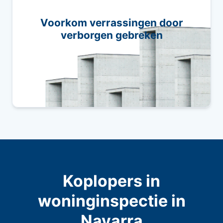
We kunnen potentiële problemen in de woning
Voorkom verrassingen door
identificeren voordat ze veranderen in
verborgen gebreken
kostbare reparaties.
Koplopers in
woninginspectie in
Navarra