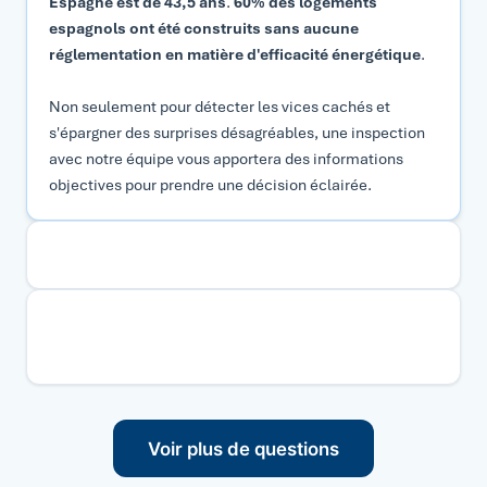
Espagne est de 43,5 ans
.
60% des logements
espagnols ont été construits sans aucune
réglementation en matière d'efficacité énergétique
.
Non seulement pour détecter les vices cachés et
s'épargner des surprises désagréables, une inspection
avec notre équipe vous apportera des informations
objectives pour prendre une décision éclairée.
Qu'est-ce qu'un rapport d'inspection?
Que vérifie Hausum lors d'une inspection technique
de votre maison à Asturias ?
Voir plus de questions