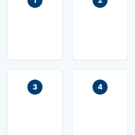
1
2
Demandez une
Nous coordonnons
inspection en nous
la visite de notre
appelant ou via le
architecte sur la
formulaire
propriété
3
4
Nous réalisons
Nous vous
l'inspection
remettons le rapport
détaillé en 24h