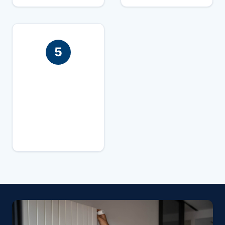
5
Nous vous
conseillons pour
prendre la meilleure
décision