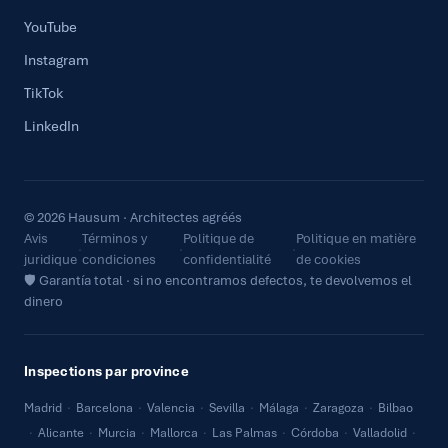
YouTube
Instagram
TikTok
LinkedIn
© 2026 Hausum · Architectes agréés
Avis
Términos y
Politique de
Politique en matière
·
·
·
juridique
condiciones
confidentialité
de cookies
🛡 Garantía total · si no encontramos defectos, te devolvemos el
dinero
Inspections par province
Madrid
·
Barcelona
·
Valencia
·
Sevilla
·
Málaga
·
Zaragoza
·
Bilbao
·
Alicante
·
Murcia
·
Mallorca
·
Las Palmas
·
Córdoba
·
Valladolid
·