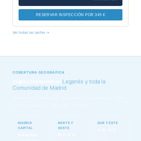
RESERVAR INSPECCIÓN POR 345 €
Ver todas las tarifas →
COBERTURA GEOGRÁFICA
Inspeccionamos en
Leganés y toda la
Comunidad de Madrid
Arquitectos Colegiados disponibles en Leganés y todos
los municipios del área metropolitana.
MADRID
NORTE Y
SUR Y ESTE
CAPITAL
OESTE
A-4 · A-2
8 distritos
A-1 · A-6
Getafe ·