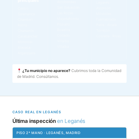
principales
Alcobendas ·
Leganés ·
San Sebastián ·
Alcorcón ·
Centro ·
Las Rozas ·
Móstoles ·
Salamanca ·
Majadahonda ·
Fuenlabrada ·
Chamberí ·
Pozuelo ·
Parla · Alcalá ·
Retiro ·
Boadilla ·
Torrejón ·
Chamartín ·
Collado
Coslada · Rivas
Carabanchel ·
Villalba ·
Moncloa-
Villalba
Aravaca ·
Arganzuela
¿Tu municipio no aparece?
Cubrimos toda la Comunidad
de Madrid. Consúltanos.
CASO REAL EN LEGANÉS
Última inspección
en Leganés
PISO 2ª MANO · LEGANÉS, MADRID