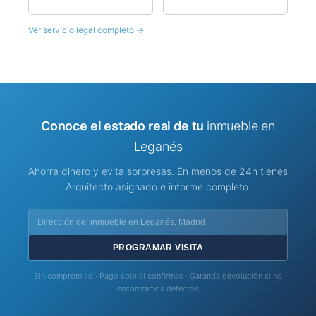
Ver servicio legal completo →
Conoce el estado real de tu
inmueble en
Leganés
Ahorra dinero y evita sorpresas. En menos de 24h tienes
Arquitecto asignado e informe completo.
PROGRAMAR VISITA
Sin compromiso · Pago solo si confirmas · Garantía devolución si no
encontramos defectos