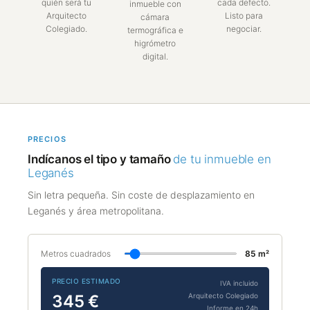
quién será tu
cada defecto.
inmueble con
Arquitecto
Listo para
cámara
Colegiado.
negociar.
termográfica e
higrómetro
digital.
PRECIOS
Indícanos el tipo y tamaño
de tu inmueble en
Leganés
Sin letra pequeña. Sin coste de desplazamiento en
Leganés y área metropolitana.
Metros cuadrados
85 m²
PRECIO ESTIMADO
IVA incluido
Arquitecto Colegiado
345 €
Informe en 24h