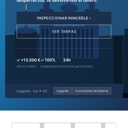
desperfectos, te devolvemos el dinero.
INSPECCIONAR INMUEBLE ›
VER TARIFAS
✓ +13.500 €
✓ 100%
24h
Ahorro medio
Independientes
Informe garantizado
Leganés · Sur A-42
Leganés
Comunidad de Madrid