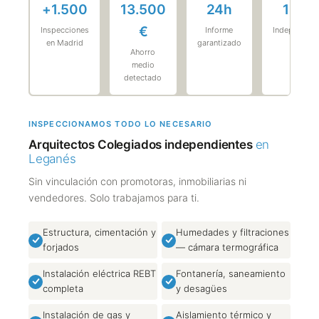
+1.500
13.500
24h
100%
€
Inspecciones
Informe
Independien
en Madrid
garantizado
Ahorro
medio
detectado
INSPECCIONAMOS TODO LO NECESARIO
Arquitectos Colegiados independientes
en
Leganés
Sin vinculación con promotoras, inmobiliarias ni
vendedores. Solo trabajamos para ti.
Estructura, cimentación y
Humedades y filtraciones
forjados
— cámara termográfica
Instalación eléctrica REBT
Fontanería, saneamiento
completa
y desagües
Instalación de gas y
Aislamiento térmico y