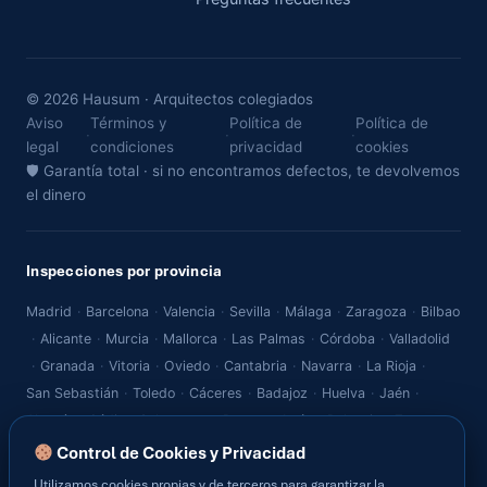
© 2026 Hausum · Arquitectos colegiados
Aviso
Términos y
Política de
Política de
·
·
·
legal
condiciones
privacidad
cookies
🛡 Garantía total · si no encontramos defectos, te devolvemos
el dinero
Inspecciones por provincia
Madrid
·
Barcelona
·
Valencia
·
Sevilla
·
Málaga
·
Zaragoza
·
Bilbao
·
Alicante
·
Murcia
·
Mallorca
·
Las Palmas
·
Córdoba
·
Valladolid
·
Granada
·
Vitoria
·
Oviedo
·
Cantabria
·
Navarra
·
La Rioja
·
San Sebastián
·
Toledo
·
Cáceres
·
Badajoz
·
Huelva
·
Jaén
·
Almería
·
Cádiz
·
Salamanca
·
Burgos
·
León
·
Palencia
·
Zamora
·
Segovia
·
Ávila
·
Soria
·
Guadalajara
·
Cuenca
·
Albacete
·
Control de Cookies y Privacidad
Ciudad Real
·
Lugo
·
Ourense
·
Pontevedra
·
A Coruña
·
Teruel
·
Utilizamos cookies propias y de terceros para garantizar la