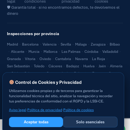
legal
condiciones
privacidad
cookies
🛡 Garantía total · si no encontramos defectos, te devolvemos el
dinero
Inspecciones por provincia
Madrid
·
Barcelona
·
Valencia
·
Sevilla
·
Málaga
·
Zaragoza
·
Bilbao
·
Alicante
·
Murcia
·
Mallorca
·
Las Palmas
·
Córdoba
·
Valladolid
·
Granada
·
Vitoria
·
Oviedo
·
Cantabria
·
Navarra
·
La Rioja
·
San Sebastián
·
Toledo
·
Cáceres
·
Badajoz
·
Huelva
·
Jaén
·
Almería
·
Cádiz
·
Salamanca
·
Burgos
·
León
·
Palencia
·
Zamora
·
Segovia
·
Ávila
·
Soria
·
Guadalajara
·
Cuenca
·
Albacete
·
Ciudad Real
·
Control de Cookies y Privacidad
Lugo
·
Ourense
·
Pontevedra
·
A Coruña
·
Teruel
·
Huesca
·
Lleida
·
Utilizamos cookies propias y de terceros para garantizar la
Tarragona
·
Girona
·
Castellón
·
Tenerife
·
Ibiza
·
Menorca
·
Ceuta
·
funcionalidad técnica del sitio, analizar la navegación y recordar
tus preferencias de conformidad con el RGPD y la LSSI-CE.
Melilla
Aviso legal
·
Política de privacidad
·
Política de cookies
Aceptar todas
Solo esenciales
Programar visita