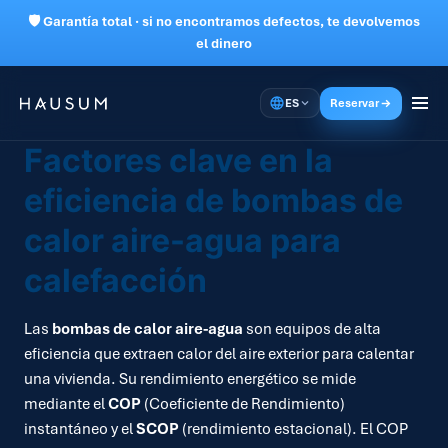
🛡 Garantía total · si no encontramos defectos, te devolvemos
el dinero
ES
Reservar
Factores clave en la
eficiencia de bombas de
calor aire-agua para
calefacción
Las
bombas de calor aire-agua
son equipos de alta
eficiencia que extraen calor del aire exterior para calentar
una vivienda. Su rendimiento energético se mide
mediante el
COP
(Coeficiente de Rendimiento)
instantáneo y el
SCOP
(rendimiento estacional). El COP