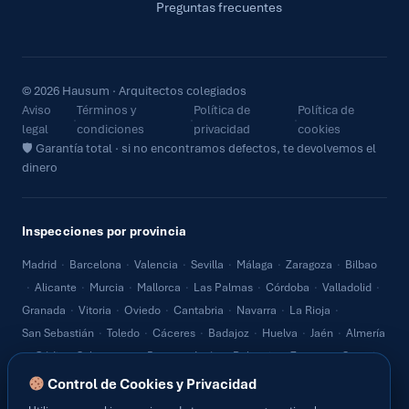
Preguntas frecuentes
© 2026 Hausum · Arquitectos colegiados
Aviso
Términos y
Política de
Política de
·
·
·
legal
condiciones
privacidad
cookies
🛡 Garantía total · si no encontramos defectos, te devolvemos el
dinero
Inspecciones por provincia
Madrid
·
Barcelona
·
Valencia
·
Sevilla
·
Málaga
·
Zaragoza
·
Bilbao
·
Alicante
·
Murcia
·
Mallorca
·
Las Palmas
·
Córdoba
·
Valladolid
·
Granada
·
Vitoria
·
Oviedo
·
Cantabria
·
Navarra
·
La Rioja
·
San Sebastián
·
Toledo
·
Cáceres
·
Badajoz
·
Huelva
·
Jaén
·
Almería
·
Cádiz
·
Salamanca
·
Burgos
·
León
·
Palencia
·
Zamora
·
Segovia
·
Ávila
·
Soria
·
Guadalajara
·
Cuenca
·
Albacete
·
Ciudad Real
·
Control de Cookies y Privacidad
Lugo
·
Ourense
·
Pontevedra
·
A Coruña
·
Teruel
·
Huesca
·
Lleida
·