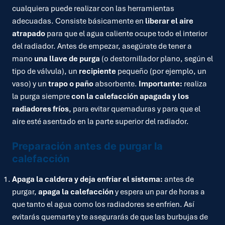
cualquiera puede realizar con las herramientas
adecuadas. Consiste básicamente en
liberar el aire
atrapado
para que el agua caliente ocupe todo el interior
del radiador. Antes de empezar, asegúrate de tener a
mano
una llave de purga
(o destornillador plano, según el
tipo de válvula), un
recipiente
pequeño (por ejemplo, un
vaso) y un
trapo o paño
absorbente.
Importante:
realiza
la purga siempre
con la calefacción apagada y los
radiadores fríos
, para evitar quemaduras y para que el
aire esté asentado en la parte superior del radiador.
Preparación antes de purgar la
calefacción
Apaga la caldera y deja enfriar el sistema:
antes de
purgar,
apaga la calefacción
y espera un par de horas a
que tanto el agua como los radiadores se enfríen. Así
evitarás quemarte y te asegurarás de que las burbujas de