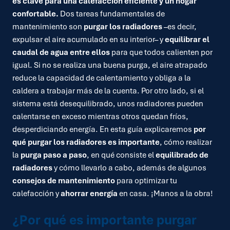
es clave para una calefacción eficiente y un hogar
confortable.
Dos tareas fundamentales de
mantenimiento son
purgar los radiadores
–es decir,
expulsar el aire acumulado en su interior– y
equilibrar el
caudal de agua entre ellos
para que todos calienten por
igual. Si no se realiza una buena purga, el aire atrapado
reduce la capacidad de calentamiento y obliga a la
caldera a trabajar más de la cuenta. Por otro lado, si el
sistema está desequilibrado, unos radiadores pueden
calentarse en exceso mientras otros quedan fríos,
desperdiciando energía. En esta guía explicaremos
por
qué purgar los radiadores es importante
, cómo realizar
la
purga paso a paso
, en qué consiste el
equilibrado de
radiadores
y cómo llevarlo a cabo, además de algunos
consejos de mantenimiento
para optimizar tu
calefacción y
ahorrar energía
en casa. ¡Manos a la obra!
¿Por qué es importante purgar