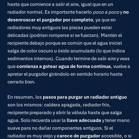
hasta que comience a salir el aire, igual que en un
radiador normal. Es importante hacerlo
poco a poco
y
no
desenroscar el purgador por completo
, ya que en
radiadores muy antiguos las piezas pueden estar
delicadas (podrían romperse si se fuerzan). Mantén el
recipiente debajo porque es común que el agua inicial
salga de color oscuro u óxido acumulado (lo que indica
sedimentos internos). Cuando termine de salir aire y veas
que
comienza a gotear agua de forma continua
, vuelve a
apretar el purgador girándolo en sentido horario hasta
cerrarlo bien.
En resumen, los
pasos para purgar un radiador antiguo
son los mismos: caldera apagada, radiador frío,
recipiente preparado y abrir la válvula hasta que salga
agua. Solo recuerda usar la
llave adecuada
y tener mano
suave para no dañar componentes antiguos. Si el
radiador es muy viejo y
carece de purgador
accesible, o si