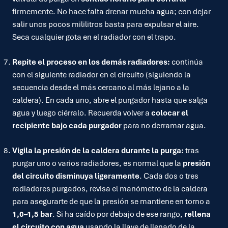
firmemente. No hace falta drenar mucha agua; con dejar
salir unos pocos mililitros basta para expulsar el aire.
Seca cualquier gota en el radiador con el trapo.
Repite el proceso en los demás radiadores:
continúa
con el siguiente radiador en el circuito (siguiendo la
secuencia desde el más cercano al más lejano a la
caldera). En cada uno, abre el purgador hasta que salga
agua y luego ciérralo. Recuerda volver a
colocar el
recipiente bajo cada purgador
para no derramar agua.
Vigila la presión de la caldera durante la purga:
tras
purgar uno o varios radiadores, es normal que la
presión
del circuito disminuya ligeramente
. Cada dos o tres
radiadores purgados, revisa el manómetro de la caldera
para asegurarte de que la presión se mantiene en torno a
1,0–1,5 bar
. Si ha caído por debajo de ese rango,
rellena
el circuito con agua
usando la llave de llenado de la