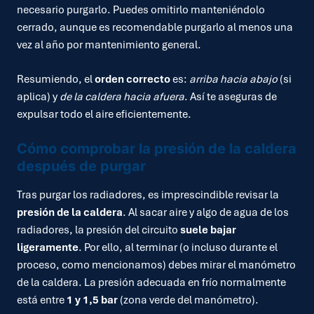
necesario purgarlo. Puedes omitirlo manteniéndolo
cerrado, aunque es recomendable purgarlo al menos una
vez al año por mantenimiento general.
Resumiendo, el
orden correcto
es:
arriba hacia abajo
(si
aplica) y
de la caldera hacia afuera
. Así te aseguras de
expulsar todo el aire eficientemente.
Cómo comprobar la presión de la caldera
después de purgar
Tras purgar los radiadores, es imprescindible revisar la
presión de la caldera
. Al sacar aire y algo de agua de los
radiadores, la presión del circuito
suele bajar
ligeramente
. Por ello, al terminar (o incluso durante el
proceso, como mencionamos) debes mirar el manómetro
de la caldera. La presión adecuada en frío normalmente
está entre
1 y 1,5 bar
(zona verde del manómetro).