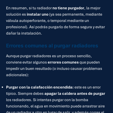
En resumen, si tu radiador
no tiene purgador
, la mejor
solución es
instalar uno
(ya sea permanente, mediante
válvula autoperforante, o temporal mediante un
profesional). Así podrás purgarlo de forma segura y evitar
dañar la instalación.
Errores comunes al purgar radiadores
Aunque purgar radiadores es un proceso sencillo,
conviene evitar algunos
errores comunes
que pueden
impedir un buen resultado (o incluso causar problemas
adicionales):
Purgar con la calefacción encendida:
este es un error
típico. Siempre debes
apagar la caldera antes de purgar
los radiadores. Si intentas purgar con la bomba
funcionando, el agua en movimiento puede arrastrar aire
de un radiador a otro en lugar de salir, y además corres el