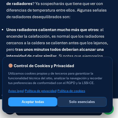
de radiadores
? Ya sospecharás que tiene que ver con
diferencias de temperatura entre ellos. Algunas señales
de radiadores desequilibrados son:
Unos radiadores calientan mucho más que otros:
al
encender la calefacción, es normal que los radiadores
cercanos a la caldera se calienten antes que los lejanos,
pero
tras unos minutos todos deberían alcanzar una
intensidad de calor similar
. Si notas que
siempre
los
mismos radiadores están
ardiendo
y otros apenas tibios,
Control de Cookies y Privacidad
aún pasado un buen rato, es señal de desequilibrio. Los
Utilizamos cookies propias y de terceros para garantizar la
primeros pueden estar recibiendo demasiado caudal y los
funcionalidad técnica del sitio, analizar la navegación y recordar
últimos muy poco.
tus preferencias de conformidad con el RGPD y la LSSI-CE.
Aviso legal
·
Política de privacidad
·
Política de cookies
Habitaciones frías pese a radiadores calientes en otras
zonas:
por ejemplo, el salón (con radiador cerca de la
Aceptar todas
Solo esenciales
caldera) está a temperatura agradable, pero el dormitorio
Programar visita
del fondo de la casa está frío incluso con su radiador