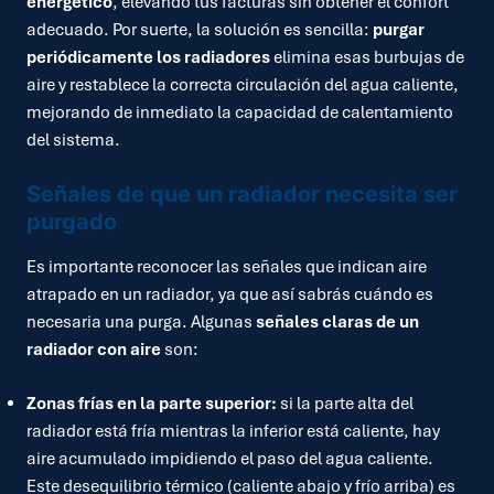
energético
, elevando tus facturas sin obtener el confort
adecuado. Por suerte, la solución es sencilla:
purgar
periódicamente los radiadores
elimina esas burbujas de
aire y restablece la correcta circulación del agua caliente,
mejorando de inmediato la capacidad de calentamiento
del sistema.
Señales de que un radiador necesita ser
purgado
Es importante reconocer las señales que indican aire
atrapado en un radiador, ya que así sabrás cuándo es
necesaria una purga. Algunas
señales claras de un
radiador con aire
son:
Zonas frías en la parte superior:
si la parte alta del
radiador está fría mientras la inferior está caliente, hay
aire acumulado impidiendo el paso del agua caliente.
Este desequilibrio térmico (caliente abajo y frío arriba) es