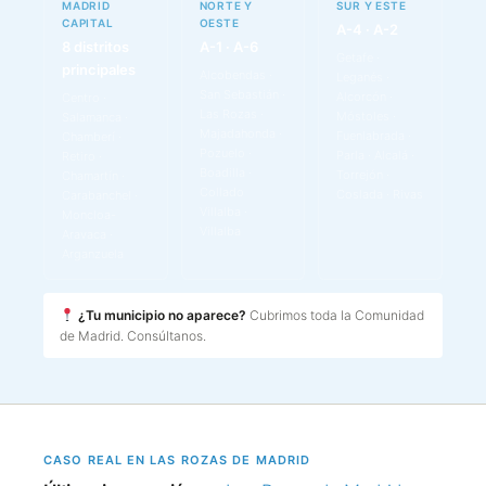
MADRID
NORTE Y
SUR Y ESTE
CAPITAL
OESTE
A-4 · A-2
8 distritos
A-1 · A-6
Getafe ·
principales
Alcobendas ·
Leganés ·
San Sebastián ·
Alcorcón ·
Centro ·
Las Rozas ·
Móstoles ·
Salamanca ·
Majadahonda ·
Fuenlabrada ·
Chamberí ·
Pozuelo ·
Parla · Alcalá ·
Retiro ·
Boadilla ·
Torrejón ·
Chamartín ·
Collado
Coslada · Rivas
Carabanchel ·
Villalba ·
Moncloa-
Villalba
Aravaca ·
Arganzuela
¿Tu municipio no aparece?
Cubrimos toda la Comunidad
de Madrid. Consúltanos.
CASO REAL EN LAS ROZAS DE MADRID