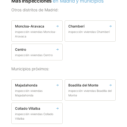
Más inspecciones
en Madrid y municipios
Otros distritos de Madrid:
Moncloa-Aravaca
→
Chamberí
→
inspección viviendas Moncloa-
inspección viviendas Chamberí
Aravaca
Centro
→
inspección viviendas Centro
Municipios próximos:
Majadahonda
→
Boadilla del Monte
→
inspección viviendas
inspección viviendas Boadilla del
Majadahonda
Monte
Collado Villalba
→
inspección viviendas Collado
Villalba