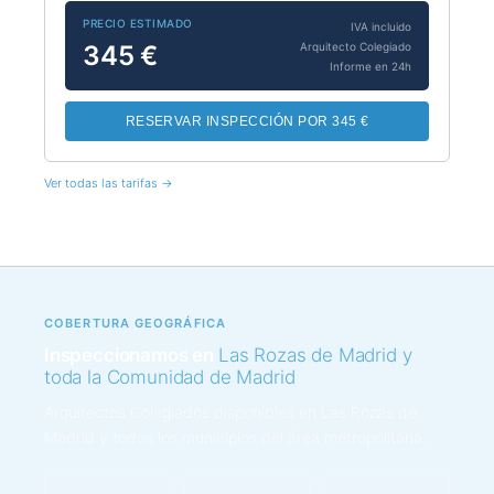
PRECIO ESTIMADO
IVA incluido
Arquitecto Colegiado
345 €
Informe en 24h
RESERVAR INSPECCIÓN POR 345 €
Ver todas las tarifas →
COBERTURA GEOGRÁFICA
Inspeccionamos en
Las Rozas de Madrid y
toda la Comunidad de Madrid
Arquitectos Colegiados disponibles en Las Rozas de
Madrid y todos los municipios del área metropolitana.