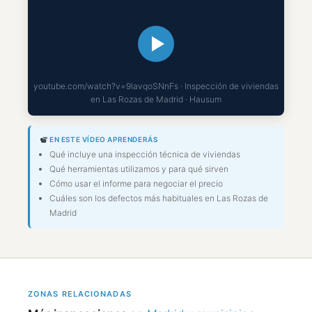
youtube.com/watch?v=9lavqoSNnFs · Inspección de viviendas
en Las Rozas de Madrid · Hausum
EN ESTE VÍDEO APRENDERÁS
Qué incluye una inspección técnica de viviendas
Qué herramientas utilizamos y para qué sirven
Cómo usar el informe para negociar el precio
Cuáles son los defectos más habituales en Las Rozas de
Madrid
ZONAS RELACIONADAS