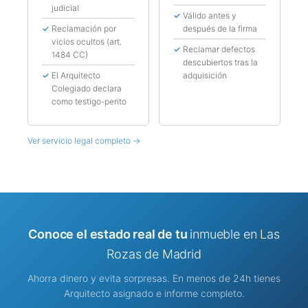
judicial
Válido antes y
Reclamación por
después de la firma
vicios ocultos (art.
Reclamar defectos
1484 CC)
descubiertos tras la
El Arquitecto
adquisición
Colegiado declara
como testigo-perito
Ver servicio legal completo →
Conoce el estado real de tu
inmueble en Las
Rozas de Madrid
Ahorra dinero y evita sorpresas. En menos de 24h tienes
Arquitecto asignado e informe completo.