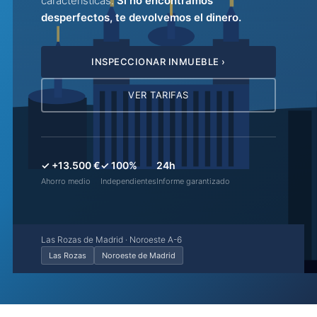
características.
Si no encontramos
desperfectos, te devolvemos el dinero.
INSPECCIONAR INMUEBLE ›
VER TARIFAS
✓ +13.500 €
✓ 100%
24h
Ahorro medio
Independientes
Informe garantizado
Las Rozas de Madrid · Noroeste A-6
Las Rozas
Noroeste de Madrid