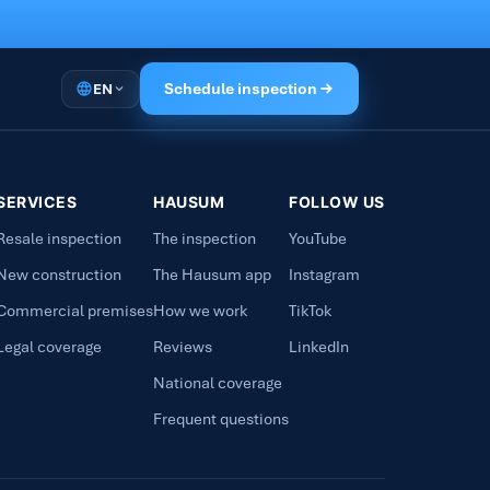
Schedule inspection
EN
SERVICES
HAUSUM
FOLLOW US
Resale inspection
The inspection
YouTube
New construction
The Hausum app
Instagram
Commercial premises
How we work
TikTok
Legal coverage
Reviews
LinkedIn
National coverage
Frequent questions