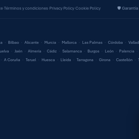
ce
·
Términos y condiciones
·
Privacy Policy
·
Cookie Policy
🛡 Garantía
za
·
Bilbao
·
Alicante
·
Murcia
·
Mallorca
·
Las Palmas
·
Córdoba
·
Vallad
uelva
·
Jaén
·
Almería
·
Cádiz
·
Salamanca
·
Burgos
·
León
·
Palencia
·
·
A Coruña
·
Teruel
·
Huesca
·
Lleida
·
Tarragona
·
Girona
·
Castellón
·