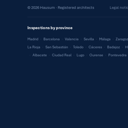
© 2026 Hausum · Registered architects
Legal noti
Inspections by province
Madrid
·
Barcelona
·
Valencia
·
Sevilla
·
Málaga
·
Zarago
La Rioja
·
San Sebastián
·
Toledo
·
Cáceres
·
Badajoz
·
H
·
Albacete
·
Ciudad Real
·
Lugo
·
Ourense
·
Pontevedra