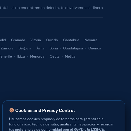
 total · si no encontramos defects, te devolvemos el dinero
olid
·
Granada
·
Vitoria
·
Oviedo
·
Cantabria
·
Navarra
·
Zamora
·
Segovia
·
Ávila
·
Soria
·
Guadalajara
·
Cuenca
Tenerife
·
Ibiza
·
Menorca
·
Ceuta
·
Melilla
Cookies and Privacy Control
Utilizamos cookies propias y de terceros para garantizar la
funcionalidad técnica del sitio, analizar la navegación y recordar
tus preferencias de conformidad con el RGPD y la LSSI-CE.