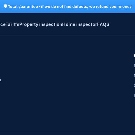
🛡 Total guarantee · if we do not find defects, we refund your money
ice
Tariffs
Property inspection
Home inspector
FAQS
u