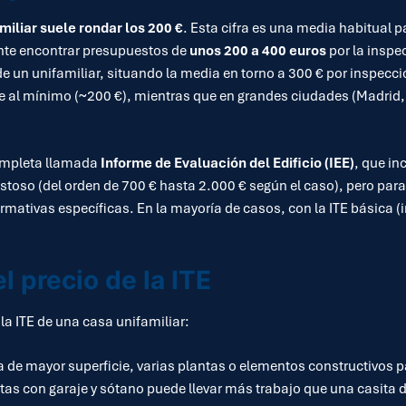
amiliar suele rondar los 200 €
. Esta cifra es una media habitual
uente encontrar presupuestos de
unos 200 a 400 euros
por la inspe
 de un unifamiliar, situando la media en torno a 300 € por inspe
e al mínimo (~200 €), mientras que en grandes ciudades (Madrid, 
ompleta llamada
Informe de Evaluación del Edificio (IEE)
, que in
stoso (del orden de 700 € hasta 2.000 € según el caso), pero para 
mativas específicas. En la mayoría de casos, con la ITE básica (
l precio de la ITE
 la ITE de una casa unifamiliar:
de mayor superficie, varias plantas o elementos constructivos p
tas con garaje y sótano puede llevar más trabajo que una casita de