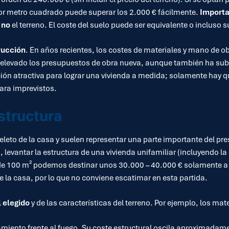
por metro cuadrado puede superar los 2.000 € fácilmente.
Importa
o
no
el terreno. El coste del suelo puede ser equivalente o incluso 
rucción
. En años recientes, los costes de materiales y mano de o
evado los presupuestos de obra nueva, aunque también ha subido 
ción atractiva para lograr una vivienda a medida; solamente hay q
ara imprevistos.
structura
leto de la casa y suelen representar una parte importante del 
a, levantar la estructura de una vivienda unifamiliar (incluyendo l
 de 100 m² podemos destinar unos 30.000 – 40.000 € solamente a c
de la casa, por lo que no conviene escatimar en esta partida.
 elegido
y de las características del terreno. Por ejemplo, los ma
miento frente al fuego. Su coste estructural oscila aproximadam