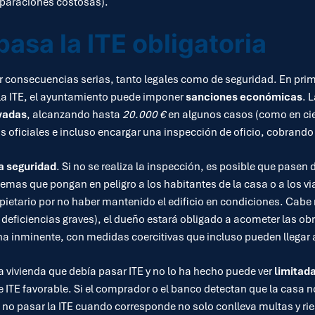
eparaciones costosas).
pasa la ITE obligatoria
 consecuencias serias, tanto legales como de seguridad. En primer
a la ITE, el ayuntamiento puede imponer
sanciones económicas
. 
vadas
, alcanzando hasta
20.000 €
en algunos casos (como en cie
s oficiales e incluso encargar una inspección de oficio, cobrando 
la seguridad
. Si no se realiza la inspección, es posible que pase
lemas que pongan en peligro a los habitantes de la casa o a los 
pietario por no haber mantenido el edificio en condiciones. Cabe re
deficiencias graves), el dueño estará obligado a acometer las obr
ina inminente, con medidas coercitivas que incluso pueden llegar a
a vivienda que debía pasar ITE y no lo ha hecho puede ver
limitad
e ITE favorable. Si el comprador o el banco detectan que la casa no
o pasar la ITE cuando corresponde no solo conlleva multas y ries