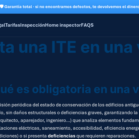
🛡 Garantía total · si no encontramos defectos, te devolvemos el diner
gal
Tarifas
Inspección
Home inspector
FAQS
a una ITE en una 
qué es obligatoria en una 
isión periódica del estado de conservación de los edificios antiguo
o, sin daños estructurales o deficiencias graves, garantizando la
(arquitecto, aparejador, ingeniero…) que analiza elementos fundam
laciones eléctricas, saneamiento, accesibilidad, eficiencia energéti
iciones) o si presenta
deficiencias
que requieren reparaciones.