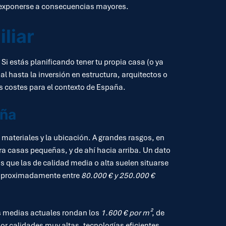
 y exponerse a consecuencias mayores.
liar
i estás planificando tener tu propia casa (o ya
ial hasta la inversión en estructura, arquitectos o
s costes para el contexto de España.
aña
materiales y la ubicación. A grandes rasgos, en
ara casas pequeñas, y de ahí hacia arriba. Un dato
as que las de calidad media o alta suelen situarse
 aproximadamente entre
80.000 € y 250.000 €
es medias actuales rondan los
1.600 € por m²
, de
n por calidades muy altas, tecnologías eficientes