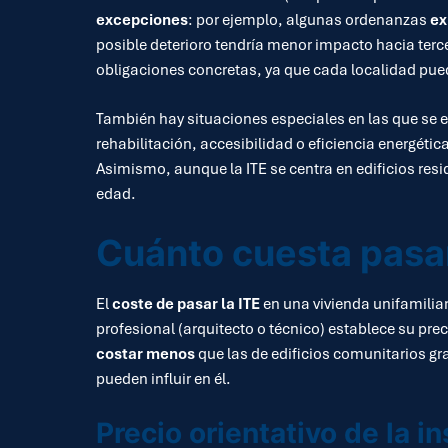
excepciones
: por ejemplo, algunas ordenanzas
ex
posible deterioro tendría menor impacto hacia ter
obligaciones concretas, ya que cada localidad puede 
También hay situaciones especiales en las que se ex
rehabilitación, accesibilidad o eficiencia energétic
Asimismo, aunque la ITE se centra en edificios resid
edad.
Cuánto cuesta pasar 
El
coste de pasar la ITE
en una vivienda unifamiliar
profesional (arquitecto o técnico) establece su prec
costar menos
que las de edificios comunitarios gr
pueden influir en él.
Precio orientativo de la i