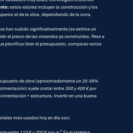
nte:
estos valores incluyen la construcción y los
superior al de la obra, dependiendo de la zona.
bra han subido significativamente (se estima un
el precio de las viviendas ya construidas. Pese a
ue planificar bien el presupuesto, comparar varios
presupuesto de obra (aproximadamente un 20-30%
a cimentación) suele costar entre
300 y 400 € por
imentación + estructura. Invertir en una buena
teriales más usados hoy en día son:
ente entre
110 € y 200 € por m²
. Es el sistema