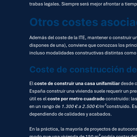
trabas legales. Siempre será mejor afrontar a tiem
Otros costes asocia
Además del coste de la ITE, mantener o construir un
dispones de una), conviene que conozcas los princ
incluso modalidades constructivas distintas como 
Coste de construcción de
El
coste de construir una casa unifamiliar
desde c
España construir una vivienda suele requerir un p
útil es el
coste por metro cuadrado
construido: las
en un rango de
1.300 € a 2.500 €/m²
construido. Es
dependiendo de calidades y acabados.
En la práctica, la mayoría de proyectos de autoco
modo que una vivienda de 150 m² podría costar de