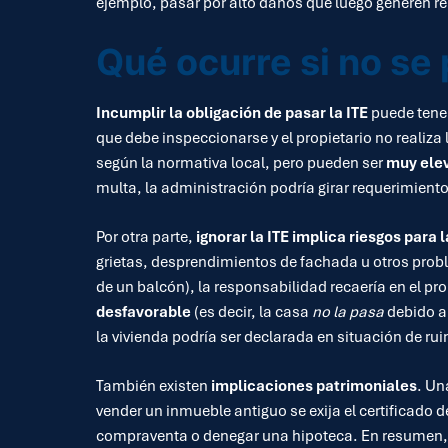
ejemplo, pasar por alto daños que luego generen r
Qué ocurre si no se 
Incumplir la obligación de pasar la ITE
puede tener
que debe inspeccionarse y el propietario no realiz
según la normativa local, pero pueden ser
muy ele
multa, la administración podría girar requerimiento
Por otra parte,
ignorar la ITE implica riesgos para 
grietas, desprendimientos de fachada u otros prob
de un balcón), la responsabilidad recaería en el pro
desfavorable
(es decir, la casa
no la pasa
debido a 
la vivienda podría ser declarada en situación de ru
También existen
implicaciones patrimoniales
. Un
vender un inmueble antiguo se exija el certificado d
compraventa o denegar una hipoteca. En resumen, n