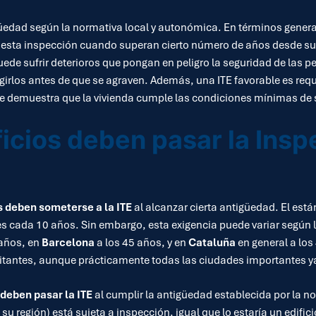
güedad según la normativa local y autonómica. En términos genera
r esta inspección cuando superan cierto número de años desde su
puede sufrir deterioros que pongan en peligro la seguridad de las 
egirlos antes de que se agraven. Además, una ITE favorable es re
ue demuestra que la vivienda cumple las condiciones mínimas de 
ficios deben pasar la Ins
as deben someterse a la ITE
al alcanzar cierta antigüedad. El est
es cada 10 años. Sin embargo, esta exigencia puede variar segú
 años, en
Barcelona
a los 45 años, y en
Cataluña
en general a los
itantes, aunque prácticamente todas las ciudades importantes y
deben pasar la ITE
al cumplir la antigüedad establecida por la no
su región) está sujeta a inspección, igual que lo estaría un edifi