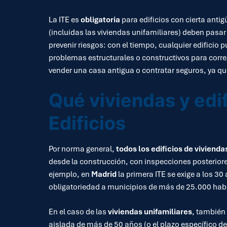
La ITE es
obligatoria
para edificios con cierta anti
(incluidas las viviendas unifamiliares) deben pasa
prevenir riesgos: con el tiempo, cualquier edificio 
problemas estructurales o constructivos para corr
vender una casa antigua o contratar seguros, ya q
Qué viviendas y edi
Edificios
Por norma general,
todos los edificios de viviend
desde la construcción, con inspecciones posterior
ejemplo, en
Madrid
la primera ITE se exige a los 30
obligatoriedad a municipios de más de 25.000 hab
En el caso de las
viviendas unifamiliares
, también
aislada de más de 50 años (o el plazo específico de 