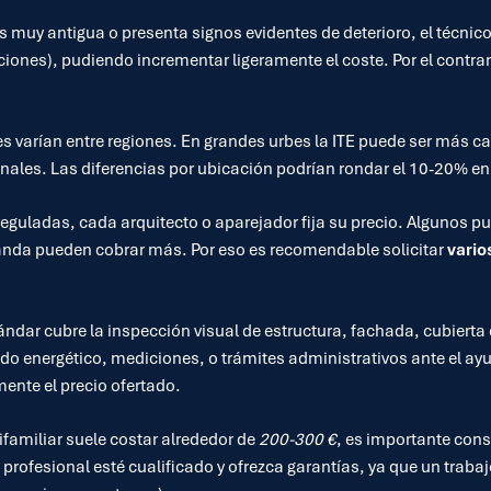
 es muy antigua o presenta signos evidentes de deterioro, el técn
iones), pudiendo incrementar ligeramente el coste. Por el contrar
 varían entre regiones. En grandes urbes la ITE puede ser más ca
onales. Las diferencias por ubicación podrían rondar el 10-20% en
 reguladas, cada arquitecto o aparejador fija su precio. Algunos 
nda pueden cobrar más. Por eso es recomendable solicitar
vario
dar cubre la inspección visual de estructura, fachada, cubierta e
cado energético, mediciones, o trámites administrativos ante el a
ente el precio ofertado.
familiar suele costar alrededor de
200-300 €
, es importante cons
 profesional esté cualificado y ofrezca garantías, ya que un trabaj