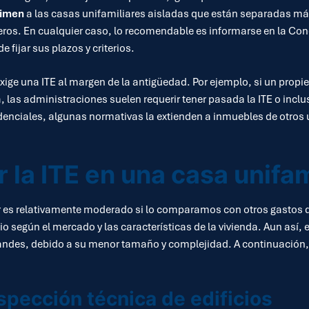
imen
a las casas unifamiliares aisladas que están separadas más
ceros. En cualquier caso, lo recomendable es informarse en la Co
fijar sus plazos y criterios.
ige una ITE al margen de la antigüedad. Por ejemplo, si un propiet
a, las administraciones suelen requerir tener pasada la ITE o inclus
enciales, algunas normativas la extienden a inmuebles de otros uso
la ITE en una casa unifam
 es relativamente moderado si lo comparamos con otros gastos de v
io según el mercado y las características de la vivienda. Aun así, 
andes, debido a su menor tamaño y complejidad. A continuación, d
nspección técnica de edificios