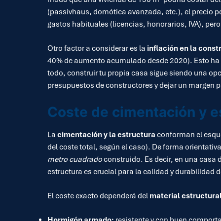
(passivhaus, domótica avanzada, etc.), el precio 
gastos habituales (licencias, honorarios, IVA), per
Otro factor a considerar es la
inflación en la const
40% de aumento acumulado desde 2020). Esto ha el
todo, construir tu propia casa sigue siendo una op
presupuestos de constructores y dejar un margen p
Coste de cimentación y e
La
cimentación y la estructura
conforman el esque
del coste total, según el caso). De forma orientativ
metro cuadrado
construido. Es decir, en una casa
estructura es crucial para la calidad y durabilidad 
El coste exacto dependerá del
material estructural
Hormigón armado:
resistente y con buen comporta