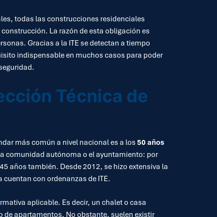
les, todas las construcciones residenciales
 construcción. La razón de esta obligación es
personas. Gracias a la ITE se detectan a tiempo
quisito indispensable en muchos casos para poder
seguridad.
pección Técnica de
ándar más común a nivel nacional es a los
50 años
n la comunidad autónoma o el ayuntamiento: por
 45 años también. Desde 2012, se hizo extensiva la
a cuentan con ordenanzas de ITE.
rmativa aplicable. Es decir, un chalet o casa
cio de apartamentos. No obstante, suelen existir