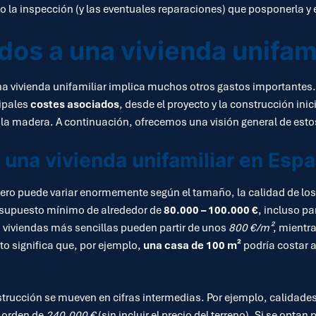
po la inspección (y las eventuales reparaciones) que posponerla
dos a una vivienda unifami
a vivienda unifamiliar implica muchos otros gastos importantes. S
ipales
costes asociados
, desde el proyecto y la construcción inic
la madera. A continuación, ofrecemos una visión general de esto
 una vivienda unifamiliar en Esp
ero puede variar enormemente según el tamaño, la calidad de los 
resupuesto mínimo de alrededor de
80.000 – 100.000 €
, incluso p
 viviendas más sencillas pueden partir de unos
800 €/m²
, mientr
to significa que, por ejemplo,
una casa de 100 m²
podría costar
nstrucción se mueven en cifras intermedias. Por ejemplo, calidad
l orden de
240.000 €
(sin incluir el precio del terreno). Si se opta